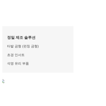
정밀 제조 솔루션
타발 금형 (펀칭 금형)
초경 인서트
석영 유리 부품