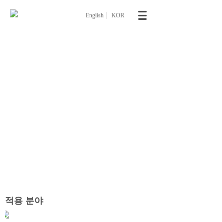
English
KOR
3C 전자 솔루션
스마트폰
및
태블릿
등
3C
전자제품
제조
공정에
최
적화된
정밀
가공
솔루션으로
,
정밀
엔드밀
,
폴리싱
패드
,
공압
실린더
기반의
고정밀
가공
및
안정적인
생산
공정
구현
적용 분야